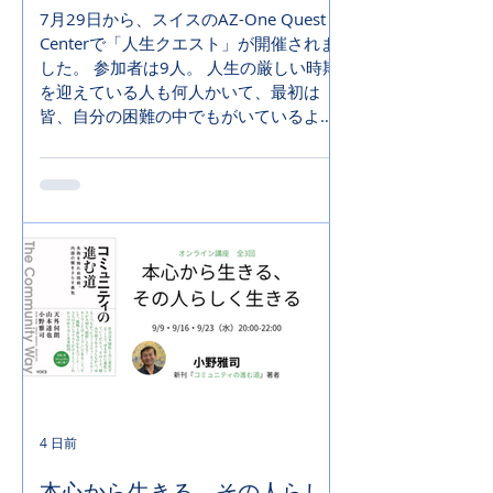
7月29日から、スイスのAZ-One Quest
Centerで「人生クエスト」が開催されま
した。 参加者は9人。 人生の厳しい時期
を迎えている人も何人かいて、最初は
皆、自分の困難の中でもがいているよう
でした。 それが1週間かけて、合宿の中
で、少しずつ変わっていきます。 安心の
空気の中、参加者は少しずつ自分の本
心、「元なる自分」とつながっていきま
した。 それにつれて、本当の願いや、本
当に向かっていきたい方向が見えてくる
過程が見られました。 どんな状況の中で
も自分らしく育っていこうとする力があ
ることを、一人一人が実感していく道の
りでした。 そこから、最幸の人生が描け
てきます。 日本でも、8月10日から人生
クエストが始まります。 生きた対話とゼ
ロからの探究で、最高の人生を探究する
4 日前
場——それがAZ-One Quest Centerで
す。
本心から生きる、その人らし