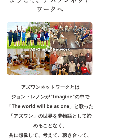
― 樂園学会第五回総会の翌日は、エクス
カーションとして三重県のアズワン鈴鹿
ワークへ
を訪れました。 樂園学会を通して出会っ
た小野雅司さんが仲間とともに育んでき
た都市型コミュニティです。 今回の旅で
何より大きな収穫は、小野さんとゆっく
り語り合えたことでした。 以前から小野
さんのnoteを拝読し、その誠実な文章に
深く共感していました。 自分の内面と向
き合い、その過程を率直に言葉にするこ
とは決して容易ではありません。 だから
こそ、そのような営み
アズワンネットワークとは
ジョン・レノンが"Imagine"の中で
「The world will be as one」と歌った
「アズワン」の世界を夢物語として諦
めることなく、
共に想像して、考えて、聴き合って、