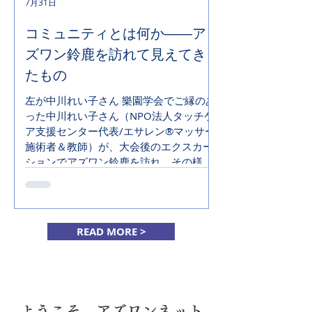
7月31日
一文で移り住んだ鈴鹿での26年まで、う
まくいったことも行き詰まったことも含
コミュニティとは何か――ア
めて語ります。 第2回 9/16（水） 理
ズワン鈴鹿を訪れて見えてき
想のコミュニティは、なぜ壊れるのか 純
たもの
粋で真面目な人たちが、なぜ対立や息苦
しさに至ってしまうのか。 誰も意図しな
左が中川れい子さん 樂園学会でご縁のあ
いまま、正しさを持つ人とそれに従う人
った中川れい子さん（NPO法人タッチケ
という関係ができあがってい
ア支援センター代表/エサレン®マッサー
施術者＆教師）が、大会後のエクスカー
ションでアズワン鈴鹿を訪れ、その様子
をご自身のFacebookに丁寧に綴ってくれ
ました。 事業の紹介にとどまらず、メン
バー一人ひとりが自分の言葉で語る姿か
ら、コミュニティを支える「対話」の力
READ MORE >
を感じ取ってもらっています。 小野雅司
や新著「コミュニティの進む道」につい
ても紹介してもらっているので、ぜひご
一読ください。 樂園学会④ 7月27日
アズワン鈴鹿 ―コミュニティとは何か？
ようこそ、アズワンネット