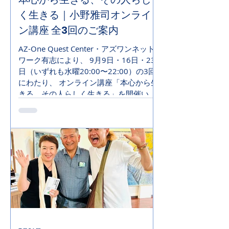
く生きる｜小野雅司オンライ
ン講座 全3回のご案内
AZ-One Quest Center・アズワンネット
ワーク有志により、 9月9日・16日・23
日（いずれも水曜20:00〜22:00）の3回
にわたり、 オンライン講座「本心から生
きる、その人らしく生きる」を開催いた
します。 講師は、20歳の頃から45年に
わたりコミュニティづくりの実践と研究
を続けてきた小野雅司。 2001年に三重
県鈴鹿市で創立された「アズワン鈴鹿コ
ミュニティ」の歩みをもとに、理想のコ
ミュニティとは何か、それがなぜ壊れる
のか、そしてどのように脱皮・再生して
いくのかを、3回にわたって語ります。
第1回 9/9（水） 本心で生きられる場
と生き方を、探しつづけて 小野自身の45
年の歩み。 文武両道の優等生だった若き
日の違和感から、ヤマギシでの20年、無