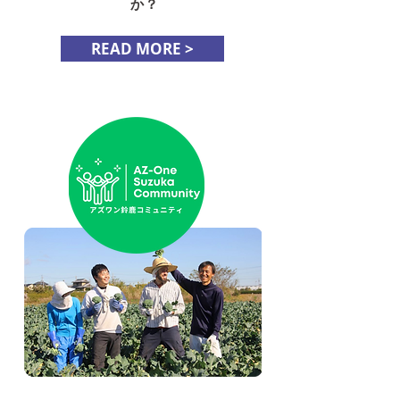
か？
READ MORE >