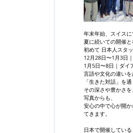
年末年始、スイスにて A
夏に続いての開催と
初めて 日本人スタ
12月28日〜1月3
1月5日〜8日｜ダイ
言語や文化の違いを
「生きた対話」を通
その深さや豊かさを
写真からも、
安心の中で心が開か
てきます。
日本で開催している AZ