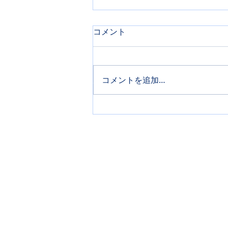
コメント
コメントを追加…
スイスでのAZ-One Quest
Centerダイアログ・クエス
トが終了