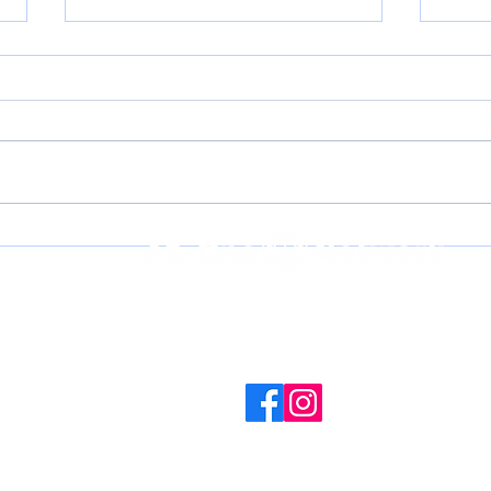
スイスでのAZ-One Quest
スイス
Centerの人生クエストが終
Ce
了
トが
〒513-0828 三重県鈴鹿市阿古曽町14-28
E-mail：info@az-one-network.org
© 2024 by AzOneNetwork