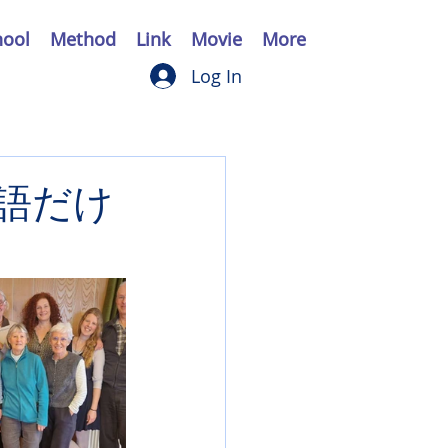
hool
Method
Link
Movie
More
Log In
語だけ